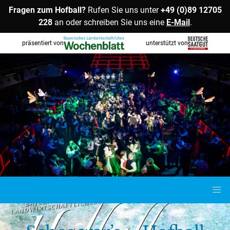
Skip
Fragen zum Hofball?
Rufen Sie uns unter
+49 (0)89 12705
to
228
an oder schreiben Sie uns eine
E-Mail
.
content
präsentiert von
unterstützt von