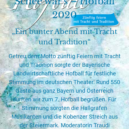
Schee war’s – Hofball
2020
„Ein bunter Abend mit Tracht
und Tradition“
Getreu dem Motto zünftig Feiern mit Tracht
und Tradition sorgte der Bayerische
Landwirtschaftliche Hofball für festliche
Stimmung im deutschen Theater. Rund 550
Gäste aus ganz Bayern und Österreich
durften wir zum 7. Hofball begrüßen. Für
Stimmung sorgten die Hallgrafen
Musikanten und die Kobenzer Streich aus
der Steiermark. Moderatorin Traudi