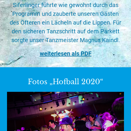
Siferlinger führte wie gewohnt durch das
Programm und zauberte unseren Gästen
des Öfteren ein Lächeln auf die Lippen. Für
den sicheren Tanzschritt auf dem Parkett
sorgte unser Tanzmeister Magnus Kaindl.
weiterlesen als PDF
Fotos „Hofball 2020“